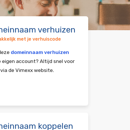
einnaam verhuizen
kkelijk met je verhuiscode
 deze
domeinnaam verhuizen
e eigen account? Altijd snel voor
 via de Vimexx website.
einnaam koppelen